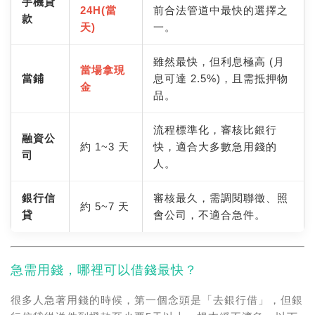
手機貸
24H(當
前合法管道中最快的選擇之
款
天)
一。
雖然最快，但利息極高 (月
當場拿現
當鋪
息可達 2.5%)，且需抵押物
金
品。
流程標準化，審核比銀行
融資公
約 1~3 天
快，適合大多數急用錢的
司
人。
銀行信
審核最久，需調閱聯徵、照
約 5~7 天
貸
會公司，不適合急件。
急需用錢，哪裡可以借錢最快？
很多人急著用錢的時候，第一個念頭是「去銀行借」，但銀