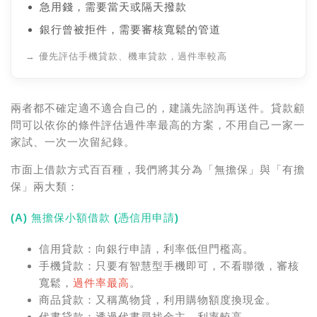
急用錢，需要當天或隔天撥款
銀行曾被拒件，需要審核寬鬆的管道
→ 優先評估手機貸款、機車貸款，過件率較高
兩者都不確定適不適合自己的，建議先諮詢再送件。貸款顧
問可以依你的條件評估過件率最高的方案，不用自己一家一
家試、一次一次留紀錄。
市面上借款方式百百種，我們將其分為「無擔保」與「有擔
保」兩大類：
(A) 無擔保小額借款 (憑信用申請)
信用貸款：
向銀行申請，利率低但門檻高。
手機貸款：
只要有智慧型手機即可，不看聯徵，審核
寬鬆，
過件率最高
。
商品貸款：
又稱萬物貸，利用購物額度換現金。
代書貸款：
透過代書尋找金主，利率較高。