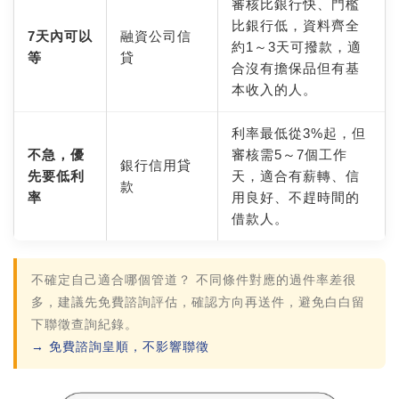
審核比銀行快、門檻
比銀行低，資料齊全
7天內可以
融資公司信
約1～3天可撥款，適
等
貸
合沒有擔保品但有基
本收入的人。
利率最低從3%起，但
不急，優
審核需5～7個工作
銀行信用貸
先要低利
天，適合有薪轉、信
款
率
用良好、不趕時間的
借款人。
不確定自己適合哪個管道？
不同條件對應的過件率差很
多，建議先免費諮詢評估，確認方向再送件，避免白白留
下聯徵查詢紀錄。
→ 免費諮詢皇順，不影響聯徵