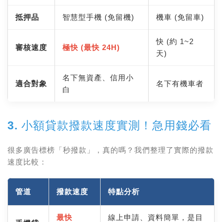
抵押品
智慧型手機 (免留機)
機車 (免留車)
快 (約 1~2
審核速度
極快 (最快 24H)
天)
名下無資產、信用小
適合對象
名下有機車者
白
3. 小額貸款
撥款速度實測
！
急用錢必看
很多廣告標榜「秒撥款」，真的嗎？我們整理了實際的撥款
速度比較：
管道
撥款速度
特點分析
最快
線上申請、資料簡單，是目