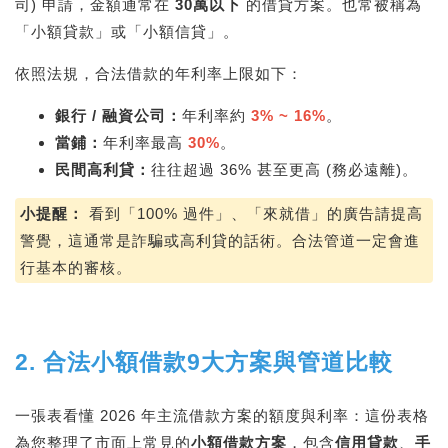
司) 申請，金額通常在
30萬以下
的借貸方案。也常被稱為
「小額貸款」或「小額信貸」。
依照法規，合法借款的年利率上限如下：
銀行 / 融資公司：
年利率約
3% ~ 16%
。
當鋪：
年利率最高
30%
。
民間高利貸：
往往超過 36% 甚至更高 (務必遠離)。
小提醒：
看到「100% 過件」、「來就借」的廣告請提高
警覺，這通常是詐騙或高利貸的話術。合法管道一定會進
行基本的審核。
2. 合法小額借款9大方案與管道比較
一張表看懂 2026 年主流借款方案的額度與利率：這份表格
為您整理了市面上常見的
小額借款方案
，包含
信用貸款
、
手