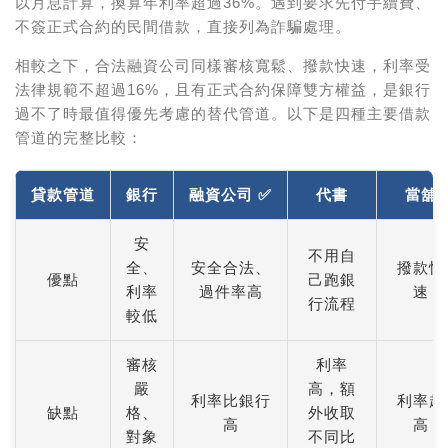
以月息計算，換算年利率超過36%。遇到要求先付手續費、
不簽正式合約的民間借款，直接列為詐騙處理。
相較之下，
合法融資公司
同樣審核寬鬆、撥款快速，利率受
法律規範不超過16%，且有正式合約保障雙方權益，是銀行
過不了時最值得優先考慮的替代管道。以下是四種主要借款
管道的完整比較：
貸款管道
銀行
融資公司 ✅
代書
當舖
安
不用自
全、
安全合法、
撥款快
優點
己跑銀
利率
過件率高
速
行流程
較低
審核
利率
嚴
高，額
利率比銀行
利率超
缺點
格、
外收取
高
高
對象
不同比