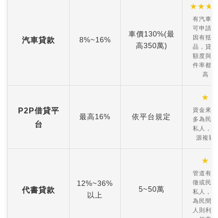
★
★
★
有汽車就
可申請，
車價130%(最
因有抵押
8%~16%
汽車貸款
高350萬)
品，貸款
額度與過
件率都較
高
★
P2P借貸平
資金來源
最高16%
依平台規定
多為民間
台
私人，來
源複雜
★
管道有聯
12%~36%
徵或民間
5~50萬
代書貸款
私人，若
以上
為民間私
人則利率