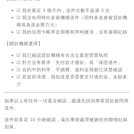
☑ 我在最近 3 個月內，送件次數不超過 3 次
☑ 我沒有同時向多家機構送件（同時多送會被貸款機
構視為資金壓力大）
☑ 我的信用卡帳單近期都有準時繳清，沒有逾期紀錄
【關於機構選擇】
☑ 我已確認貸款機構有合法立案與營業執照
☑ 對方沒有要求「先付款才撥款」或「保證過件」
☑ 合約中的利率、手續費、違約金我都已清楚確認
☑ 若提前清償，我知道是否需要支付違約金、金額多
少
如果以上有任何一項還沒確認，建議先諮詢專業貸款顧問再
送件。
送件前多花 10 分鐘確認，遠比事後處理被婉拒的聯徵紀錄
划算。