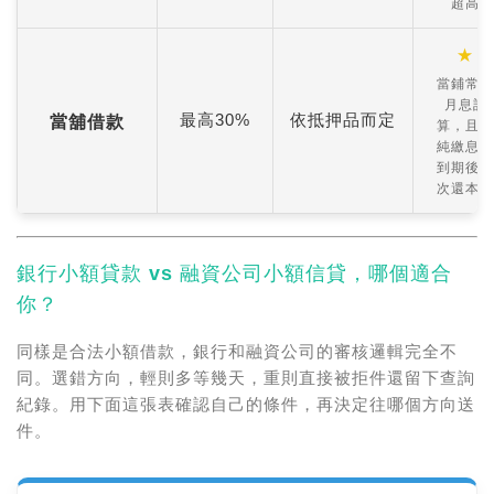
超高
★
當鋪常以
月息計
最高30%
依抵押品而定
當舖借款
算，且為
純繳息，
到期後一
次還本金
銀行小額貸款 vs 融資公司小額信貸，哪個適合
你？
同樣是合法小額借款，銀行和融資公司的審核邏輯完全不
同。選錯方向，輕則多等幾天，重則直接被拒件還留下查詢
紀錄。用下面這張表確認自己的條件，再決定往哪個方向送
件。