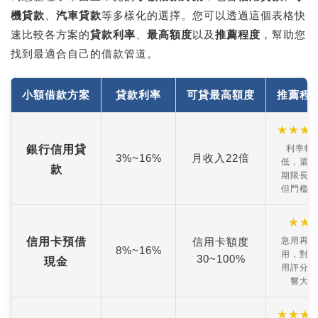
機貸款
、
汽車貸款
等多樣化的選擇。您可以透過這個表格快
速比較各方案的
貸款利率
、
最高額度
以及
推薦程度
，幫助您
找到最適合自己的借款管道。
小額借款方案
貸款利率
可貸最高額度
推薦程
★
★
★
銀行信用貸
利率較
3%~16%
月收入22倍
低，還款
款
期限長，
但門檻高
★
★
信用卡預借
信用卡額度
急用再使
8%~16%
用，對信
30~100%
現金
用評分影
響大
★
★
★