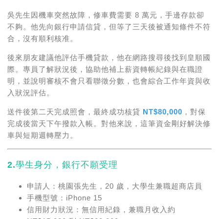
吳先生因機車突然故障，修車費需要 8 萬元，手邊存款卻
不夠。他先向銀行申請信貸，但等了三天後被通知條件不符
合，沒有順利核准。
後來朋友建議他評估手機貸款，他在網路搜尋後找到皇順國
際。專員了解狀況後，協助他補上薪資轉帳紀錄與在職證
明，並說明審核不會只看聯徵分數，也會綜合工作年資與收
入狀況評估。
送件後第二天完成照會，最終成功核貸
NT$80,000
，對保
完成後當天下午撥款入帳。對他來說，這筆資金剛好解決修
車與短期週轉壓力。
2.學生身分，銀行不願受理
申請人：桃園張先生，20 歲，大學生兼職超商店員
手機型號：iPhone 15
信用財力狀況：無信用紀錄，兼職月收入約