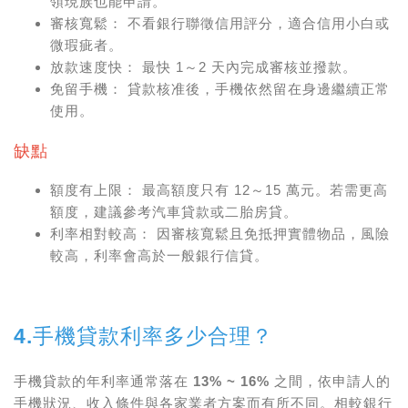
領現族也能申請。
審核寬鬆：
不看銀行聯徵信用評分，適合信用小白或
微瑕疵者。
放款速度快：
最快 1～2 天內完成審核並撥款。
免留手機：
貸款核准後，手機依然留在身邊繼續正常
使用。
缺點
額度有上限：
最高額度只有 12～15 萬元。若需更高
額度，建議參考
汽車貸款
或
二胎房貸
。
利率相對較高：
因審核寬鬆且免抵押實體物品，風險
較高，利率會高於一般銀行信貸。
4.手機貸款利率多少合理？
手機貸款的年利率通常落在
13% ~ 16%
之間，依申請人的
手機狀況、收入條件與各家業者方案而有所不同。相較銀行