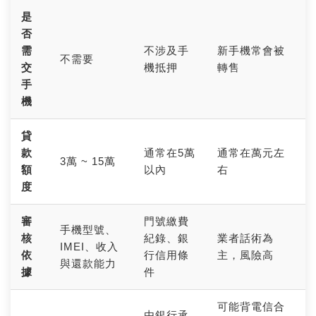
是
否
需
不涉及手
新手機常會被
不需要
交
機抵押
轉售
手
機
貸
款
通常在5萬
通常在萬元左
3萬 ~ 15萬
額
以內
右
度
審
門號繳費
手機型號、
核
紀錄、銀
業者話術為
IMEI、收入
依
行信用條
主，風險高
與還款能力
據
件
可能背電信合
由銀行承