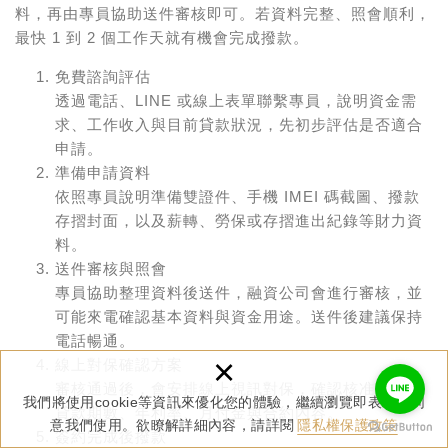
料，再由專員協助送件審核即可。若資料完整、照會順利，
最快 1 到 2 個工作天就有機會完成撥款。
免費諮詢評估
透過電話、LINE 或線上表單聯繫專員，說明資金需
求、工作收入與目前貸款狀況，先初步評估是否適合
申請。
準備申請資料
依照專員說明準備雙證件、手機 IMEI 碼截圖、撥款
存摺封面，以及薪轉、勞保或存摺進出紀錄等財力資
料。
送件審核與照會
專員協助整理資料後送件，融資公司會進行審核，並
可能來電確認基本資料與資金用途。送件後建議保持
電話暢通。
×
線上對保確認方案
審核通過後，會安排線上視訊對保，確認核准額度、
我們將使用cookie等資訊來優化您的體驗，繼續瀏覽即表示您同
貸款期數、年利率、月付金與合約內容。
意我們使用。欲瞭解詳細內容，請詳閱
隱私權保護政策
簽約完成後撥款