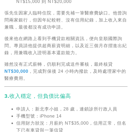
NT$15,000 到 NT$20,000
張先生因家人臨時住院，需要先補一筆醫療費缺口。他曾詢
問兩家銀行，但因年紀較輕、沒有信用紀錄，加上收入來自
兼職，最後都沒有成功申請。
後來他在網路上看到手機貸款相關資訊，便向皇順國際詢
問。專員請他提供超商薪資明細，以及近三個月存摺進出紀
錄，用兼職收入證明基本還款能力。
雖然沒有正式薪轉，仍順利完成送件審核，最終核貸
NT$30,000
，完成對保後 24 小時內撥款，及時處理家中的
醫療費用。
3.收入穩定，但負債比偏高
申請人：新北李小姐，28 歲，連鎖診所行政人員
手機型號：iPhone 14
信用財力狀況：月薪約 NT$35,000，信用正常，但名
下已有車貸與一筆信貸