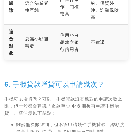
風
選合法業者
約、個資外
作，門檻
險
較單純
洩、詐騙風險
較高
高
適
信用小白
合
急需小額週
想建立銀
不建議
對
轉者
行信用者
象
6. 手機貸款增貸可以申請幾次？
手機可以增貸嗎？
可以，手機貸款沒有絕對的申請次數上
限
，但一般都會建議
「繳款至少 4~6 期後再申請手機增
貸」
。請注意以下幾點：
雖然無次數限制，但不管申請幾件手機貸款，總額度
最高上限為 20 萬，超過則無法再申請增貸。