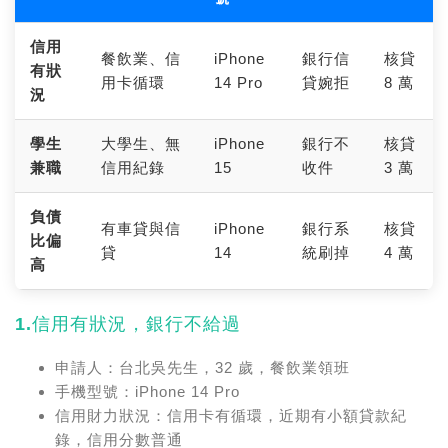
信用
餐飲業、信
iPhone
銀行信
核貸
有狀
用卡循環
14 Pro
貸婉拒
8 萬
況
學生
大學生、無
iPhone
銀行不
核貸
兼職
信用紀錄
15
收件
3 萬
負債
有車貸與信
iPhone
銀行系
核貸
比偏
貸
14
統刷掉
4 萬
高
1.信用有狀況，銀行不給過
申請人：台北吳先生，32 歲，餐飲業領班
手機型號：iPhone 14 Pro
信用財力狀況：信用卡有循環，近期有小額貸款紀
錄，信用分數普通