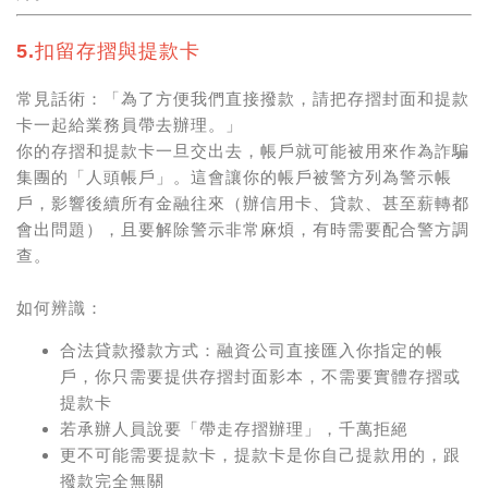
5.扣留存摺與提款卡
常見話術：「為了方便我們直接撥款，請把存摺封面和提款
卡一起給業務員帶去辦理。」
你的存摺和提款卡一旦交出去，帳戶就可能被用來作為詐騙
集團的「人頭帳戶」。這會讓你的帳戶被警方列為
警示帳
戶
，影響後續所有金融往來（辦信用卡、貸款、甚至薪轉都
會出問題），且要解除警示非常麻煩，有時需要配合警方調
查。
如何辨識：
合法貸款撥款方式：融資公司直接匯入你指定的帳
戶，你只需要提供存摺封面影本，不需要實體存摺或
提款卡
若承辦人員說要「帶走存摺辦理」，千萬拒絕
更不可能需要提款卡，提款卡是你自己提款用的，跟
撥款完全無關