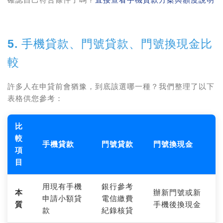
5. 手機貸款、門號貸款、門號換現金比
較
許多人在申貸前會猶豫，到底該選哪一種？我們整理了以下
表格供您參考：
比
較
手機貸款
門號貸款
門號換現金
項
目
用現有手機
銀行參考
本
辦新門號或新
申請小額貸
電信繳費
質
手機後換現金
款
紀錄核貸