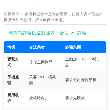
判斷標準： 存摺和提款卡是你的資產，任何人要求你交出
實體卡片或存摺，請立刻停止申請。
手機貸款詐騙快速對照表：合法 vs 詐騙
情境
合法業者
詐騙集團
聯繫方
主動加 LINE / 傳訊
等你主動詢問
式
息
手機處
只要 IMEI 碼截
要求寄出實體手機
理
圖
費用收
撥款時內扣
要求先匯款
取