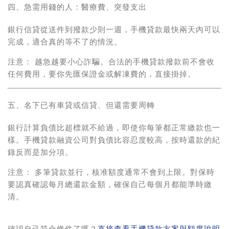
四、急需用錢的人：醫療費、突發支出
銀行信貸從送件到撥款少則一週，手機貸款最快兩天內可以
完成，適合真的等不了的情況。
注意：
越急越要小心詐騙。合法的手機貸款撥款前不會收
任何費用，要你先匯保證金或解凍費的，直接掛掉。
五、名下已有車貸或信貸、但還需要周轉
銀行計算負債比超標就不給過，即使你每筆都正常繳款也一
樣。手機貸款融資公司對負債比容忍度較高，按時還款的紀
錄反而是加分項。
注意：
多筆貸款並行，核准額度通常不會到上限。對保時
要認真確認每月總還款金額，確保自己每個月都能準時繳
清。
確認自己符合條件了嗎？
直接查看手機貸款方案與額度說明