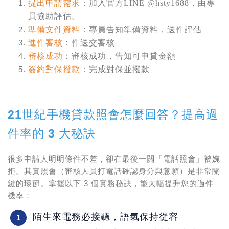
提出申請需求
：加入官方LINE @hsty1688，由專
員協助評估。
準備文件資料
：
專員告知準備資料，送件評估
進件審核
：
件送交審核
審核成功
：
審核成功，告知可申貸金額
簽約對保撥款
：
完成對保並撥款
21世紀手機貸款照會怎麼回答？提高過
件率的 3 大秘訣
很多申請人明明條件不差，卻在最後一關「電話照會」被婉
拒。其實照會（審核人員打電話確認身分與意願）是非常關
鍵的環節。掌握以下 3 個實務秘訣，能大幅提升您的過件
機率：
陌生來電務必接聽，語氣保持從容
1