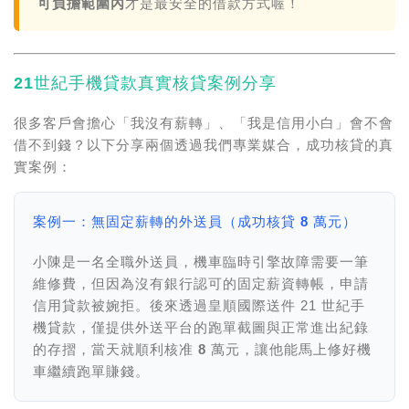
可負擔範圍內
才是最安全的借款方式喔！
21世紀手機貸款真實核貸案例分享
很多客戶會擔心「我沒有薪轉」、「我是信用小白」會不會
借不到錢？以下分享兩個透過我們專業媒合，成功核貸的真
實案例：
案例一：無固定薪轉的外送員（成功核貸 8 萬元）
小陳是一名全職外送員，機車臨時引擎故障需要一筆
維修費，但因為沒有銀行認可的固定薪資轉帳，申請
信用貸款被婉拒。後來透過皇順國際送件 21 世紀手
機貸款，僅提供外送平台的跑單截圖與正常進出紀錄
的存摺，
當天就順利核准 8 萬元
，讓他能馬上修好機
車繼續跑單賺錢。