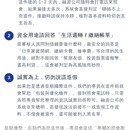
送件後的 1~2 天內，融資公司隨時會打電話來照
會。
如果漏接太多次，系統會直接判定「聯絡不上」
而退件。
接聽時請保持冷靜，核對基本資料時切勿支
支吾吾。
資金用途請回答「生活週轉 / 繳納帳單」
2
當審核人員問到借錢要做什麼時，最安全的回答是
「日常家庭開銷、繳納卡費、修車費」
等合理的民生
用途。絕對不能回答「幫朋友借、投資股票虛擬幣、
還高利貸」，這會被判定為高風險而秒拒。
誠實為上，切勿說謊造假
3
如果您是透過皇順國際送件，我們的專員在送件前就
會幫您「包裝與優化條件」。接到照會電話時，
只需
依照專員幫您整理的資訊誠實回答即可
。融資公司的
系統非常聰明，若發現說法前後不一或造假工作資
料，不僅會被退件，還可能被列入黑名單。
皇順優勢：
在我們為您送件後，專員會提供
「專屬的照會教