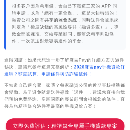
很多客戶因為急用錢，會自己下載這三家的 APP 同
時申請，以為「總有一家會過」。這是大錯特錯的！
融資公司之間有
共享的照會系統
，同時送件會被系統
判定為「極度缺錢的高風險客群（融資多查）」，導
致全部被婉拒。交給專業顧問，能幫您精準判斷條
件，一次就送對最容易過件的平台。
進階閱讀：
如果您想進一步了解麻吉Pay的詳細方案與過件
秘訣，建議您參考這篇完整解析：
2026麻吉pay手機貸款好
過嗎？額度試算、申請條件與防詐騙破解！
不知道自己適合哪一家嗎？每家融資公司的近期審核標準都
會變動。為了避免隨意送件導致「退件」，建議您直接向我
們預約免費諮詢。皇順國際的專業顧問會根據您的條件，直
接為您精準媒合過件率最高的手機貸款方案！
立即免費評估：精準媒合專屬手機貸款專案