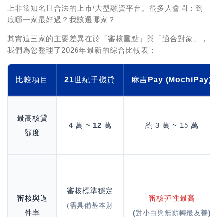
上非常知名且合法的上市/大型融資平台。很多人會問：
到
底哪一家最好過？我該選哪家？
其實這三家的主要差異在於
「審核重點」與「適合對象」
，
我們為您整理了2026年最新的綜合比較表：
比較項目
21世紀手機貸
麻吉Pay (MochiPay)
最高核貸
4 萬 ~ 12 萬
約 3 萬 ~ 15 萬
額度
審核標準穩定
審核與過
審核彈性最高
(需具備基本財
件率
(對小白與無薪轉最友善)