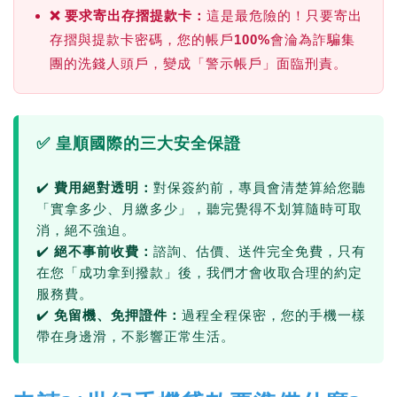
❌
要求寄出存摺提款卡：
這是最危險的！只要寄出
存摺與提款卡密碼，您的帳戶100%會淪為詐騙集
團的洗錢人頭戶，變成「警示帳戶」面臨刑責。
✅ 皇順國際的三大安全保證
✔️
費用絕對透明：
對保簽約前，專員會清楚算給您聽
「實拿多少、月繳多少」，聽完覺得不划算隨時可取
消，絕不強迫。
✔️
絕不事前收費：
諮詢、估價、送件完全免費，只有
在您「成功拿到撥款」後，我們才會收取合理的約定
服務費。
✔️
免留機、免押證件：
過程全程保密，您的手機一樣
帶在身邊滑，不影響正常生活。