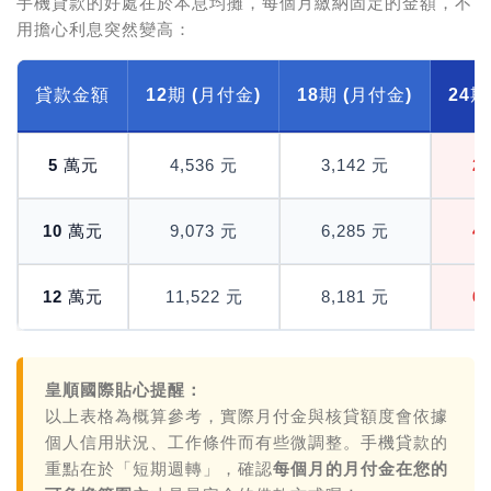
手機貸款的好處在於
本息均攤
，每個月繳納固定的金額，不
用擔心利息突然變高：
貸款金額
12期 (月付金)
18期 (月付金)
24期
5 萬元
4,536 元
3,142 元
2
10 萬元
9,073 元
6,285 元
4
12 萬元
11,522 元
8,181 元
6
皇順國際貼心提醒：
以上表格為概算參考，實際月付金與核貸額度會依據
個人信用狀況、工作條件而有些微調整。手機貸款的
重點在於「短期週轉」，確認
每個月的月付金在您的