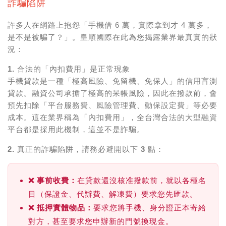
詐騙陷阱
許多人在網路上抱怨「手機借 6 萬，實際拿到才 4 萬多，
是不是被騙了？」。皇順國際在此為您揭露業界最真實的狀
況：
1. 合法的「內扣費用」是正常現象
手機貸款是一種「極高風險、免留機、免保人」的信用盲測
貸款。融資公司承擔了極高的呆帳風險，因此在撥款前，會
預先扣除
「平台服務費、風險管理費、動保設定費」
等必要
成本。這在業界稱為「內扣費用」，全台灣合法的大型融資
平台都是採用此機制，
這並不是詐騙。
2. 真正的詐騙陷阱，請務必避開以下 3 點：
❌
事前收費：
在貸款還沒核准撥款前，就以各種名
目（保證金、代辦費、解凍費）要求您先匯款。
❌
抵押實體物品：
要求您將手機、身分證正本寄給
對方，甚至要求您申辦新的門號換現金。