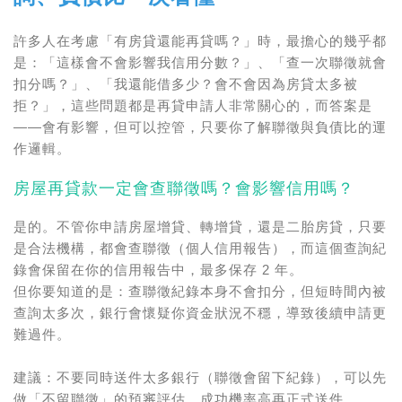
許多人在考慮「有房貸還能再貸嗎？」時，最擔心的幾乎都
是：「這樣會不會影響我信用分數？」、「查一次聯徵就會
扣分嗎？」、「我還能借多少？會不會因為房貸太多被
拒？」，這些問題都是再貸申請人非常關心的，而答案是
——會有影響，但可以控管，只要你了解聯徵與負債比的運
作邏輯。
房屋再貸款一定會查聯徵嗎？會影響信用嗎？
是的。不管你申請房屋增貸、轉增貸，還是二胎房貸，只要
是合法機構，都會查聯徵（個人信用報告），而這個查詢紀
錄會保留在你的信用報告中，最多保存 2 年。
但你要知道的是：查
聯徵紀錄
本身不會扣分，但短時間內被
查詢太多次，銀行會懷疑你資金狀況不穩，導致後續申請更
難過件。
建議：不要同時送件太多銀行（聯徵會留下紀錄），可以先
做「不留聯徵」的預審評估，成功機率高再正式送件