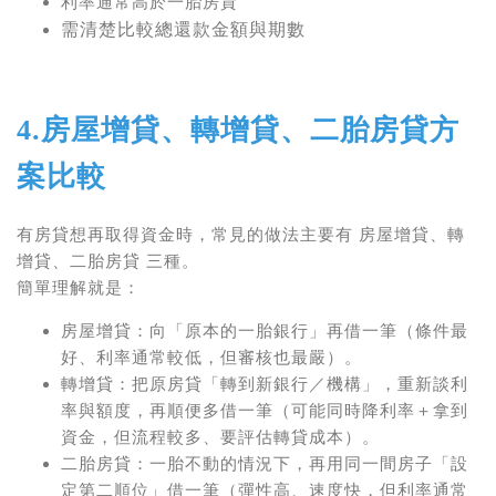
利率通常高於一胎房貸
需清楚比較總還款金額與期數
4.房屋增貸、轉增貸、二胎房貸方
案比較
有房貸想再取得資金時，常見的做法主要有
房屋增貸、轉
增貸、二胎房貸
三種。
簡單理解就是：
房屋增貸
：向「原本的一胎銀行」再借一筆（條件最
好、利率通常較低，但審核也最嚴）。
轉增貸
：把原房貸「轉到新銀行／機構」，重新談利
率與額度，再順便多借一筆（可能同時降利率＋拿到
資金，但流程較多、要評估轉貸成本）。
二胎房貸
：一胎不動的情況下，再用同一間房子「設
定第二順位」借一筆（彈性高、速度快，但利率通常