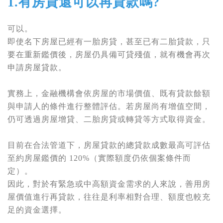
1.有房貸還可以再貸款嗎?
可以。
即使名下房屋已經有一胎房貸，甚至已有
二胎貸款
，只
要在重新鑑價後，房屋仍具備可貸殘值，就有機會再次
申請房屋貸款。
實務上，金融機構會依房屋的市場價值、既有貸款餘額
與申請人的條件進行整體評估。若房屋尚有增值空間，
仍可透過
房屋增貸
、
二胎房貸
或
轉貸
等方式取得資金。
目前在合法管道下，房屋貸款的總貸款成數最高可評估
至約房屋鑑價的 120%（實際額度仍依個案條件而
定）。
因此，對於有緊急或中高額資金需求的人來說，善用房
屋價值進行再貸款，往往是利率相對合理、額度也較充
足的資金選擇。