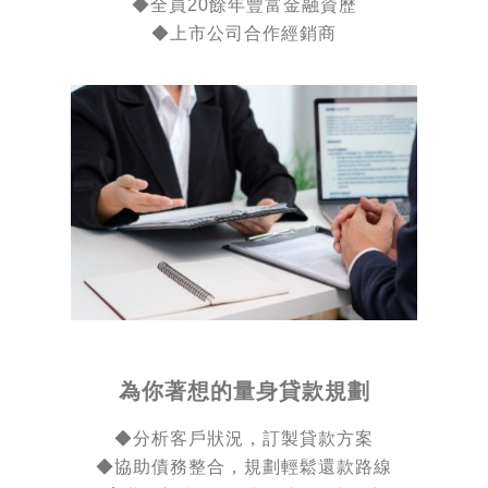
◆
全員20餘年豐富金融資歷
◆上市公司合作經銷商
為你著想的量身貸款規劃
◆分析客戶狀況，訂製貸款方案
◆
協助債務整合，規劃輕鬆還款路線