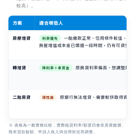
較高）。
方案
適合哪些人
房屋增貸
一胎繳款正常、信用條件較佳、收
利率優先
房屋增值或本金已償還一段時間，仍有可貸空間
轉增貸
原房貸利率偏高、想調整期數
降利率＋拿資金
二胎房貸
原銀行無法增貸、需要較快取得資金、
彈性高
※ 表格為一般實務比較，實際核貸利率/額度仍會依房屋鑑價、
既有貸款餘額、申請人收入與信用狀況而調整。