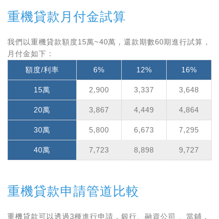
重機貸款月付金試算
我們以重機貸款額度15萬~40萬，還款期數60期進行試算，
月付金如下：
額度/利率
6%
12%
16%
15萬
2,900
3,337
3,648
20萬
3,867
4,449
4,864
30萬
5,800
6,673
7,295
40萬
7,723
8,898
9,727
重機貸款申請管道比較
重機貸款可以透過3種進行申請，銀行、融資公司 、當鋪，