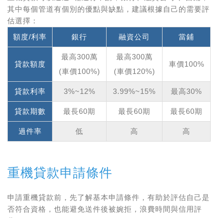
其中每個管道有個別的優點與缺點，建議根據自己的需要評
估選擇：
額度/利率
銀行
融資公司
當鋪
最高300萬
最高300萬
貸款額度
車價100%
(車價100%)
(車價120%)
貸款
利率
3%~12%
3.99%~15%
最高30%
貸款
期數
最長60期
最長60期
最長60期
過件率
低
高
高
重機貸款申請條件
申請重機貸款前，先了解基本申請條件，有助於評估自己是
否符合資格，也能避免送件後被婉拒，浪費時間與信用評