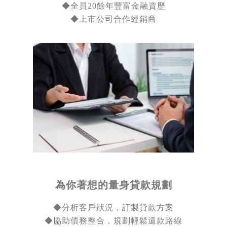
◆
全員20餘年豐富金融資歷
◆上市公司合作經銷商
為你著想的量身貸款規劃
◆分析客戶狀況，訂製貸款方案
◆
協助債務整合，規劃輕鬆還款路線