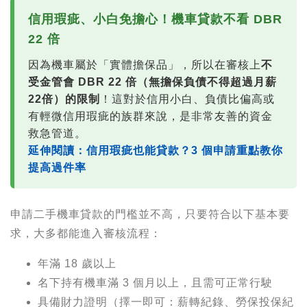
信用瑕疵、小白免擔心！機車貸款不看 DBR
22 倍
因為機車屬於「實體擔保品」，所以在審核上
不
受金管會 DBR 22 倍（無擔保負債不得超過月薪
22倍）的限制
！這對於信用小白、負債比偏高或
有輕微信用瑕疵的族群來說，是非常友善的資金
救急管道。
延伸閱讀：信用瑕疵也能貸款？3 個申請重點教你
提高過件率
申請二手機車貸款的門檻並不高，只要符合以下基本要
求，大多都能進入審核流程：
年滿 18 歲以上
名下持有機車滿 3 個月以上，且需可正常行駛
具備財力證明（擇一即可：薪轉紀錄、勞保投保紀