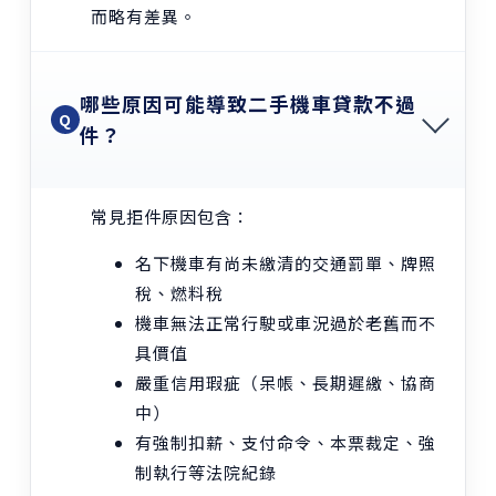
而略有差異。
哪些原因可能導致二手機車貸款不過
Q
件？
常見拒件原因包含：
名下機車有尚未繳清的交通罰單、牌照
稅、燃料稅
機車無法正常行駛或車況過於老舊而不
具價值
嚴重信用瑕疵（呆帳、長期遲繳、協商
中）
有強制扣薪、支付命令、本票裁定、強
制執行等法院紀錄